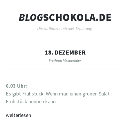
B
L
O
G
SCHOKOLA.DE
Die zartbittere Internet-Erfahrung.
18. DEZEMBER
Weihnachtskalender
6.03 Uhr:
Es gibt Frühstück. Wenn man einen grünen Salat
Frühstück nennen kann.
weiterlesen